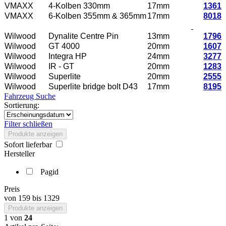
VMAXX
4-Kolben 330mm
17mm
1361
VMAXX
6-Kolben 355mm & 365mm
17mm
8018
Wilwood
Dynalite Centre Pin
13mm
1796
Wilwood
GT 4000
20mm
1607
Wilwood
Integra HP
24mm
3277
Wilwood
IR - GT
20mm
1283
Wilwood
Superlite
20mm
2555
Wilwood
Superlite bridge bolt D43
17mm
8195
Fahrzeug Suche
Sortierung:
Filter schließen
Produkte anzeigen
Sofort lieferbar
Hersteller
Pagid
Preis
von
159
bis
1329
Produkte anzeigen
1
von
24