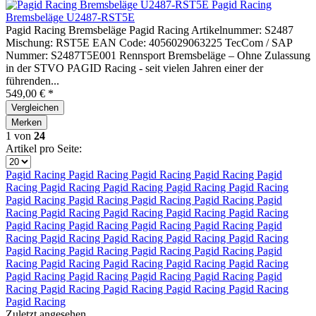
Pagid Racing
Bremsbeläge U2487-RST5E
Pagid Racing Bremsbeläge Pagid Racing Artikelnummer: S2487
Mischung: RST5E EAN Code: 4056029063225 TecCom / SAP
Nummer: S2487T5E001 Rennsport Bremsbeläge – Ohne Zulassung
in der STVO PAGID Racing - seit vielen Jahren einer der
führenden...
549,00 € *
Vergleichen
Merken
1
von
24
Artikel pro Seite:
Pagid Racing
Pagid Racing
Pagid Racing
Pagid Racing
Pagid
Racing
Pagid Racing
Pagid Racing
Pagid Racing
Pagid Racing
Pagid Racing
Pagid Racing
Pagid Racing
Pagid Racing
Pagid
Racing
Pagid Racing
Pagid Racing
Pagid Racing
Pagid Racing
Pagid Racing
Pagid Racing
Pagid Racing
Pagid Racing
Pagid
Racing
Pagid Racing
Pagid Racing
Pagid Racing
Pagid Racing
Pagid Racing
Pagid Racing
Pagid Racing
Pagid Racing
Pagid
Racing
Pagid Racing
Pagid Racing
Pagid Racing
Pagid Racing
Pagid Racing
Pagid Racing
Pagid Racing
Pagid Racing
Pagid
Racing
Pagid Racing
Pagid Racing
Pagid Racing
Pagid Racing
Pagid Racing
Zuletzt angesehen