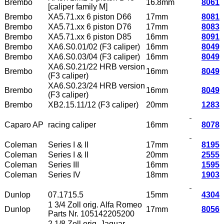
Brembo
16.8mm
8061
[caliper family M]
Brembo
XA5.71.xx 6 piston D66
17mm
8081
Brembo
XA5.71.xx 6 piston D76
17mm
8083
Brembo
XA5.71.xx 6 piston D85
16mm
8091
Brembo
XA6.S0.01/02 (F3 caliper)
16mm
8049
Brembo
XA6.S0.03/04 (F3 caliper)
16mm
8049
XA6.S0.21/22 HRB version
Brembo
16mm
8049
(F3 caliper)
XA6.S0.23/24 HRB version
Brembo
16mm
8049
(F3 caliper)
Brembo
XB2.15.11/12 (F3 caliper)
20mm
1283
Caparo AP
racing caliper
16mm
8078
Coleman
Series I & II
17mm
8195
Coleman
Series I & II
20mm
2555
Coleman
Series III
16mm
1595
Coleman
Series IV
18mm
1903
Dunlop
07.1715.5
15mm
4304
1 3/4 Zoll orig. Alfa Romeo
Dunlop
17mm
8056
Parts Nr. 105142205200
2 1/8 Zoll orig. Jaguar