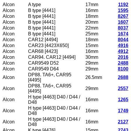
Alcon
A type
17mm
1192
Alcon
B type [4441]
16mm
1595
Alcon
B type [4441]
18mm
8267
Alcon
B type [4441]
20mm
1607
Alcon
B type [4441]
22mm
8037
Alcon
B type [4441]
25mm
1674
Alcon
CAR12 [4494]
18mm
8044
Alcon
CAR23 [4423X650]
15mm
4916
Alcon
CAR68 [4423]
16mm
4912
Alcon
CAR94. CAR12 [4494]
30mm
2016
Alcon
CAR9549 D52
29mm
2488
Alcon
CAR9549 D64
29mm
8100
DP88. TA6+, CAR95
Alcon
26.5mm
2688
[4495]
DP88. TA6+, CAR95
Alcon
29mm
2557
[4495]
H type [4463] D40 / D44 /
Alcon
16mm
1265
D48
H type [4463] D40 / D44 /
Alcon
16mm
1749
D48
H type [4463] D40 / D44 /
Alcon
16mm
2127
D48
Alcon
K type [4476]
15mm
2743