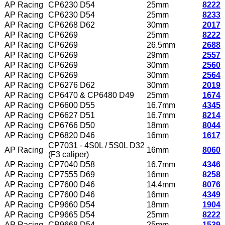
AP Racing
CP6230 D54
25mm
8222
AP Racing
CP6230 D54
25mm
8233
AP Racing
CP6268 D62
30mm
2017
AP Racing
CP6269
25mm
8222
AP Racing
CP6269
26.5mm
2688
AP Racing
CP6269
29mm
2557
AP Racing
CP6269
30mm
2560
AP Racing
CP6269
30mm
2564
AP Racing
CP6276 D62
30mm
2019
AP Racing
CP6470 & CP6480 D49
25mm
1674
AP Racing
CP6600 D55
16.7mm
4345
AP Racing
CP6627 D51
16.7mm
8214
AP Racing
CP6766 D50
18mm
8044
AP Racing
CP6820 D46
16mm
1617
CP7031 - 4S0L / 5S0L D32
AP Racing
16mm
8060
(F3 caliper)
AP Racing
CP7040 D58
16.7mm
4346
AP Racing
CP7555 D69
16mm
8258
AP Racing
CP7600 D46
14.4mm
8076
AP Racing
CP7600 D46
16mm
4349
AP Racing
CP9660 D54
18mm
1904
AP Racing
CP9665 D54
25mm
8222
AP Racing
CP9668 D54
25mm
1539