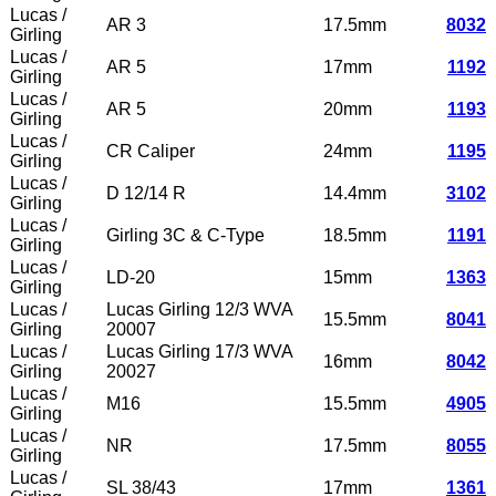
Lucas /
AR 3
17.5mm
8032
Girling
Lucas /
AR 5
17mm
1192
Girling
Lucas /
AR 5
20mm
1193
Girling
Lucas /
CR Caliper
24mm
1195
Girling
Lucas /
D 12/14 R
14.4mm
3102
Girling
Lucas /
Girling 3C & C-Type
18.5mm
1191
Girling
Lucas /
LD-20
15mm
1363
Girling
Lucas /
Lucas Girling 12/3 WVA
15.5mm
8041
Girling
20007
Lucas /
Lucas Girling 17/3 WVA
16mm
8042
Girling
20027
Lucas /
M16
15.5mm
4905
Girling
Lucas /
NR
17.5mm
8055
Girling
Lucas /
SL 38/43
17mm
1361