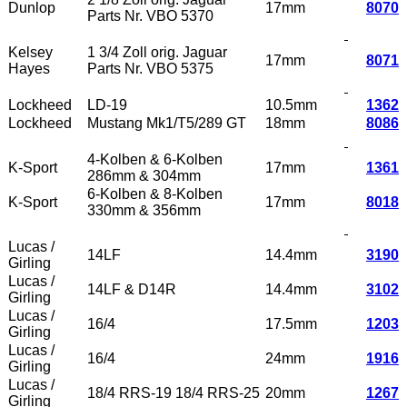
Dunlop
17mm
8070
Parts Nr. VBO 5370
Kelsey
1 3/4 Zoll orig. Jaguar
17mm
8071
Hayes
Parts Nr. VBO 5375
Lockheed
LD-19
10.5mm
1362
Lockheed
Mustang Mk1/T5/289 GT
18mm
8086
4-Kolben & 6-Kolben
K-Sport
17mm
1361
286mm & 304mm
6-Kolben & 8-Kolben
K-Sport
17mm
8018
330mm & 356mm
Lucas /
14LF
14.4mm
3190
Girling
Lucas /
14LF & D14R
14.4mm
3102
Girling
Lucas /
16/4
17.5mm
1203
Girling
Lucas /
16/4
24mm
1916
Girling
Lucas /
18/4 RRS-19 18/4 RRS-25
20mm
1267
Girling