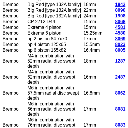
Brembo
Big Red [type 132A family]
18mm
1842
Brembo
Big Red [type 132A family]
22mm
8090
Brembo
Big Red [type 132A family]
24mm
1908
Brembo
CP 2712 D44
15mm
8068
Brembo
Extrema 4 piston
15mm
4581
Brembo
Extrema 6 piston
15.25mm
4580
Brembo
hp 2 piston 84.7x70
17mm
8069
Brembo
hp 4 piston 125x65
15.5mm
8023
Brembo
hp 6 piston 165x82
16.4mm
8005
M4 in combination with
Brembo
52mm radial disc swept
18mm
1287
depth
M4 in combination with
Brembo
62mm radial disc swept
16mm
2487
depth
M6 in combination with
Brembo
57.5mm radial disc swept
16.8mm
8062
depth
M6 in combination with
Brembo
66mm radial disc swept
17mm
8081
depth
M6 in combination with
Brembo
76mm radial disc swept
17mm
8083