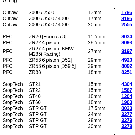
Girling
Outlaw
2000 / 2500
13mm
1796
Outlaw
3000 / 3500 / 4000
17mm
8195
Outlaw
3000 / 3500 / 4000
20mm
2555
PFC
ZR20 [Formula 3]
15.5mm
8034
PFC
ZR22 4 piston
28.5mm
8093
ZR27 4 piston (BMW
PFC
27mm
8197
M235i Racing)
PFC
ZR53 6 piston [D52]
29mm
4923
PFC
ZR53 6 piston [D59.5]
29mm
8092
PFC
ZR88
18mm
8251
StopTech
ST21
15mm
4304
StopTech
ST22
15mm
1587
StopTech
ST40
18mm
1204
StopTech
ST60
18mm
1903
StopTech
STR GT
17.5mm
8033
StopTech
STR GT
24mm
3277
StopTech
STR GT
28mm
3279
StopTech
STR GT
30mm
3278