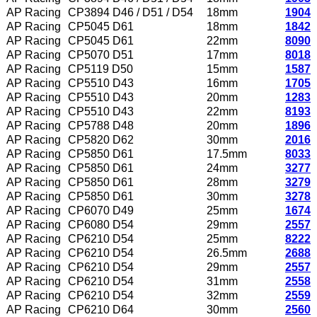
AP Racing
CP3894 D46 / D51 / D54
18mm
1904
AP Racing
CP5045 D61
18mm
1842
AP Racing
CP5045 D61
22mm
8090
AP Racing
CP5070 D51
17mm
8018
AP Racing
CP5119 D50
15mm
1587
AP Racing
CP5510 D43
16mm
1705
AP Racing
CP5510 D43
20mm
1283
AP Racing
CP5510 D43
22mm
8193
AP Racing
CP5788 D48
20mm
1896
AP Racing
CP5820 D62
30mm
2016
AP Racing
CP5850 D61
17.5mm
8033
AP Racing
CP5850 D61
24mm
3277
AP Racing
CP5850 D61
28mm
3279
AP Racing
CP5850 D61
30mm
3278
AP Racing
CP6070 D49
25mm
1674
AP Racing
CP6080 D54
29mm
2557
AP Racing
CP6210 D54
25mm
8222
AP Racing
CP6210 D54
26.5mm
2688
AP Racing
CP6210 D54
29mm
2557
AP Racing
CP6210 D54
31mm
2558
AP Racing
CP6210 D54
32mm
2559
AP Racing
CP6210 D64
30mm
2560