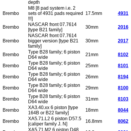
depth
M8 [8 pad system i.e. 2
Brembo
sets of 4931 pads required
17.5mm
4931
!!!]
NASCAR front 07.7614
Brembo
30mm
2016
[type B21 family]
NASCAR front 07.7614
Brembo
bigger version [type B21
30mm
2017
family]
Type B28 family; 6 piston
Brembo
21mm
8102
D64 wide
Type B28 family; 6 piston
Brembo
25mm
8101
D64 wide
Type B28 family; 6 piston
Brembo
26mm
8194
D64 wide
Type B28 family; 6 piston
Brembo
29mm
8100
D64 wide
Type B28 family; 6 piston
Brembo
31mm
8103
D64 wide
XA3.40.xx 6 piston [type
Brembo
18mm
8044
164B or B22 family]
XA5.71.L2 6 piston D57.5
Brembo
16.8mm
8062
[caliper family J. N]
XA5.71.M2 6 piston D48