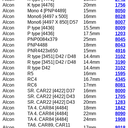
Alcon
K type [4476]
20mm
1756
Alcon
Mono 4 [PNP4489]
15mm
8050
Alcon
Mono6 [4497 x 500]
16mm
8028
Alcon
Mono6 [4497 X 850] D57
16mm
8007
Alcon
P type [4436]
15.5mm
8009
Alcon
P type [4436]
17.5mm
1203
Alcon
PNP0084x379
25mm
8045
Alcon
PNP4488
18mm
8043
Alcon
PNR4423x650
15mm
4916
Alcon
R type [3451] D42 / D48
14.4mm
3102
Alcon
R type [3451] D42 / D48
14.4mm
3190
Alcon
R type D42
14.4mm
3102
Alcon
R5
16mm
1595
Alcon
RC4
16.7mm
4345
Alcon
RC6
17mm
8081
Alcon
SR. CAR22 [4422] D37
16mm
8000
Alcon
SR. CAR22 [4422] D43
16mm
1705
Alcon
SR. CAR22 [4422] D43
20mm
1283
Alcon
TA 4. CAR84 [4484]
18mm
1842
Alcon
TA 4. CAR84 [4484]
22mm
8090
Alcon
TA 4. CAR84 [4484]
24mm
1908
TA6. CAR89, CAR11
Alcon
17mm
8018