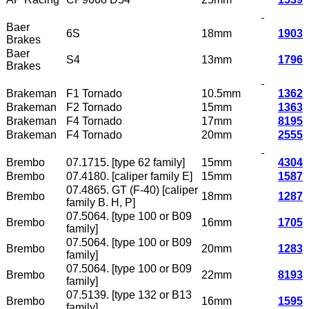
Baer
6S
18mm
1903
Brakes
Baer
S4
13mm
1796
Brakes
Brakeman
F1 Tornado
10.5mm
1362
Brakeman
F2 Tornado
15mm
1363
Brakeman
F4 Tornado
17mm
8195
Brakeman
F4 Tornado
20mm
2555
Brembo
07.1715. [type 62 family]
15mm
4304
Brembo
07.4180. [caliper family E]
15mm
1587
07.4865. GT (F-40) [caliper
Brembo
18mm
1287
family B. H, P]
07.5064. [type 100 or B09
Brembo
16mm
1705
family]
07.5064. [type 100 or B09
Brembo
20mm
1283
family]
07.5064. [type 100 or B09
Brembo
22mm
8193
family]
07.5139. [type 132 or B13
Brembo
16mm
1595
family]